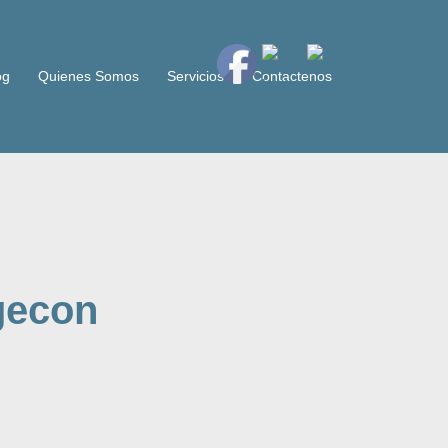
og
Quienes Somos
Servicios
Contactenos
gecon