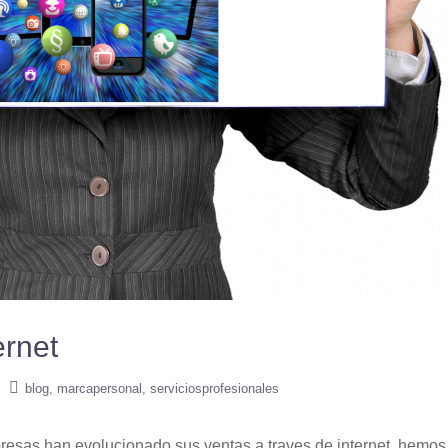
ernet
blog
marcapersonal
serviciosprofesionales
resas han evolucionado sus ventas a traves de internet, hemo